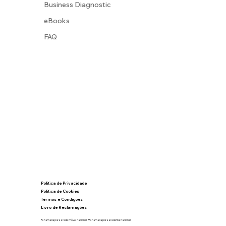
Business Diagnostic
eBooks
FAQ
Política de Privacidade
Política de Cookies
Termos e Condições
Livro de Reclamações
*
Chamada para a rede móvel nacional
**
Chamada para a rede fixa nacional