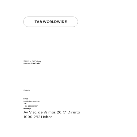
TAB WORLDWIDE
© 2025 by TAB Portugal.
Made with
VolpeStudio
™
Contato
E-mail
info@tabportugal.com
Telf.:
+351 211 307 957**
Endereço:
Av. Visc. de Valmor, 20, 5º Direito
1000-292 Lisboa