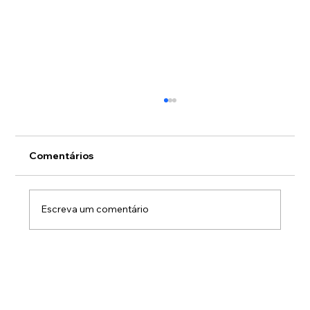
Comentários
Escreva um comentário
O peso de liderar sozinho