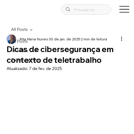
All Posts
Rita Maria Nunes
30 de jan. de 2025
2 min de leitura
All Posts
Dicas de cibersegurança em
Historias TAB
contexto de teletrabalho
Todos os Posts
Atualizado:
7 de fev. de 2025