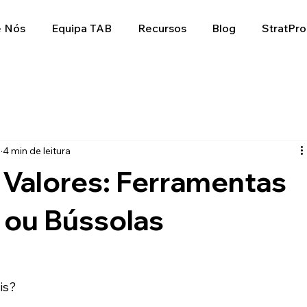
e Nós
Equipa TAB
Recursos
Blog
StratPro
5
4 min de leitura
 Valores: Ferramentas
 ou Bússolas
is? 