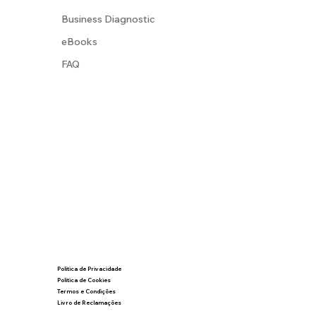
Business Diagnostic
eBooks
FAQ
Política de Privacidade
Política de Cookies
Termos e Condições
Livro de Reclamações