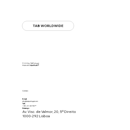
TAB WORLDWIDE
© 2025 by TAB Portugal.
Made with
VolpeStudio
™
Contato
E-mail
info@tabportugal.com
Telf.:
+351 211 307 957**
Endereço:
Av. Visc. de Valmor, 20, 5º Direito
1000-292 Lisboa