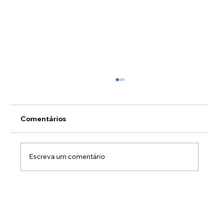
Comentários
Escreva um comentário
O peso de liderar sozinho