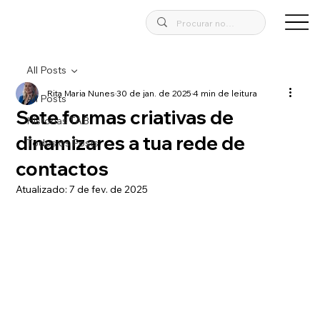
All Posts
Rita Maria Nunes
30 de jan. de 2025
4 min de leitura
All Posts
Sete formas criativas de
Historias TAB
dinamizares a tua rede de
Todos os Posts
contactos
Atualizado:
7 de fev. de 2025