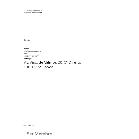
© 2025 by TAB Portugal.
Made with
VolpeStudio
™
Contato
E-mail
info@tabportugal.com
Telf.:
+351 211 307 957**
Endereço:
Av. Visc. de Valmor, 20, 5º Direito
1000-292 Lisboa
Links Rápidos
Ser Membro