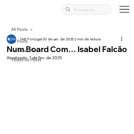
All Posts
TAB Portugal
30 de jan. de 2025
2 min de leitura
All Posts
Num Board Com… Isabel Falcão
Historias TAB
Atualizado:
7 de fev. de 2025
Todos os Posts